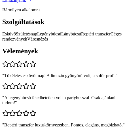
Limuzinjaink
Bármilyen alkalomra
Szolgáltatások
Esküvő
Születésnap
Legénybúcsú
Lánybúcsú
Reptéri transzfer
Céges
rendezvények
Városnézés
Vélemények
"
Tökéletes esküvői nap! A limuzin gyönyörű volt, a sofőr profi.
"
"
A legénybúcsú feledhetetlen volt a partybusszal. Csak ajánlani
tudom!
"
"
Reptéri transzfer luxuskörnyezetben. Pontos, elegáns, megbízható.
"