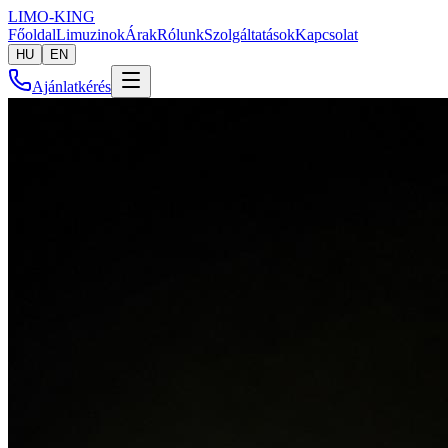
LIMO-
KING
Főoldal
Limuzinok
Árak
Rólunk
Szolgáltatások
Kapcsolat
HU
EN
Ajánlatkérés