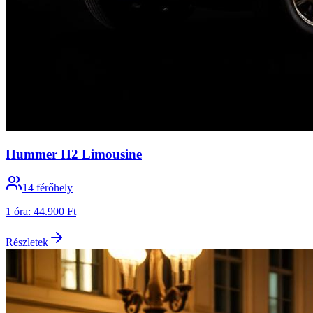
Hummer H2 Limousine
14
férőhely
1 óra
:
44.900 Ft
Részletek