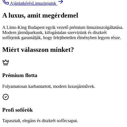
Ajánlatkérés
Limuzinjaink
A luxus, amit megérdemel
A Limo-King Budapest egyik vezető prémium limuzinszolgáltatása.
Modern járműparkunk, kifogástalan szervizünk és diszkrét
sofőrjeink garantálják, hogy felejthetetlen élményben legyen része.
Miért válasszon minket?
Prémium flotta
Folyamatosan karbantartott, modern luxusjárművek.
Profi sofőrök
Tapasztalt, elegáns és diszkrét sofőrcsapat.