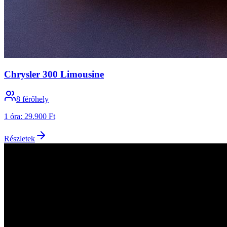
Chrysler 300 Limousine
8
férőhely
1 óra
:
29.900 Ft
Részletek