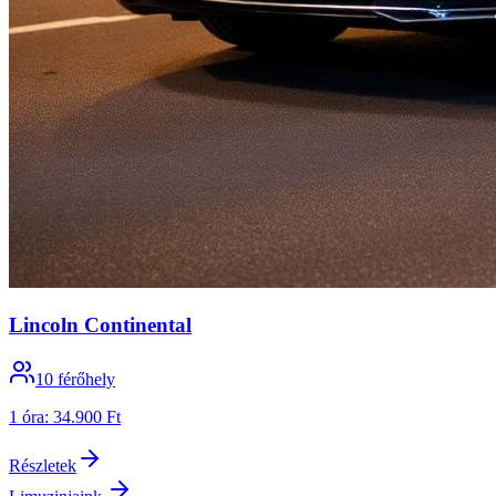
Lincoln Continental
10
férőhely
1 óra
:
34.900 Ft
Részletek