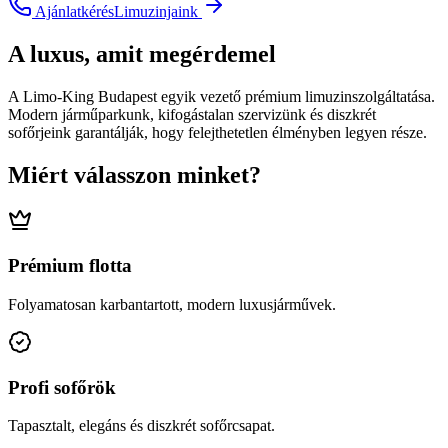
Ajánlatkérés
Limuzinjaink
A luxus, amit megérdemel
A Limo-King Budapest egyik vezető prémium limuzinszolgáltatása.
Modern járműparkunk, kifogástalan szervizünk és diszkrét
sofőrjeink garantálják, hogy felejthetetlen élményben legyen része.
Miért válasszon minket?
Prémium flotta
Folyamatosan karbantartott, modern luxusjárművek.
Profi sofőrök
Tapasztalt, elegáns és diszkrét sofőrcsapat.