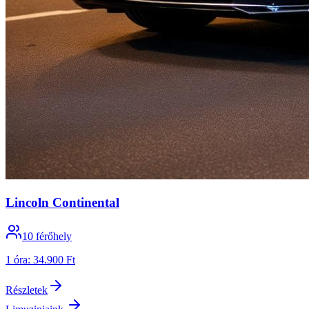
Lincoln Continental
10
férőhely
1 óra
:
34.900 Ft
Részletek