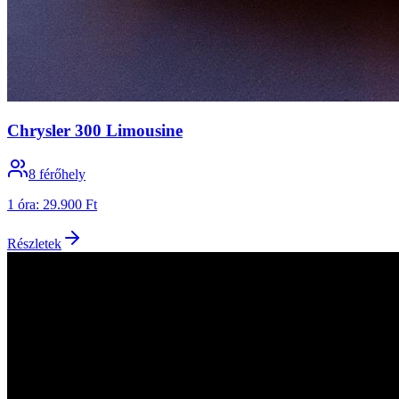
Chrysler 300 Limousine
8
férőhely
1 óra
:
29.900 Ft
Részletek