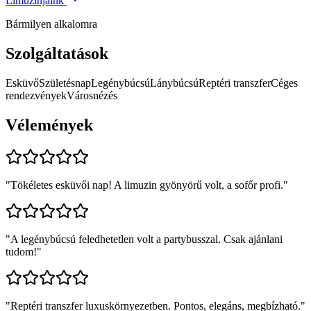
Limuzinjaink
Bármilyen alkalomra
Szolgáltatások
Esküvő
Születésnap
Legénybúcsú
Lánybúcsú
Reptéri transzfer
Céges
rendezvények
Városnézés
Vélemények
"
Tökéletes esküvői nap! A limuzin gyönyörű volt, a sofőr profi.
"
"
A legénybúcsú feledhetetlen volt a partybusszal. Csak ajánlani
tudom!
"
"
Reptéri transzfer luxuskörnyezetben. Pontos, elegáns, megbízható.
"