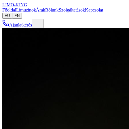
LIMO-
KING
Főoldal
Limuzinok
Árak
Rólunk
Szolgáltatások
Kapcsolat
HU
EN
Ajánlatkérés