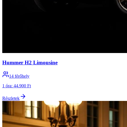
Hummer H2 Limousine
14
férőhely
1 óra
:
44.900 Ft
Részletek