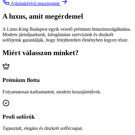
Ajánlatkérés
Limuzinjaink
A luxus, amit megérdemel
A Limo-King Budapest egyik vezető prémium limuzinszolgáltatása.
Modern járműparkunk, kifogástalan szervizünk és diszkrét
sofőrjeink garantálják, hogy felejthetetlen élményben legyen része.
Miért válasszon minket?
Prémium flotta
Folyamatosan karbantartott, modern luxusjárművek.
Profi sofőrök
Tapasztalt, elegáns és diszkrét sofőrcsapat.