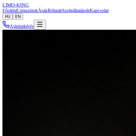
LIMO-
KING
Főoldal
Limuzinok
Árak
Rólunk
Szolgáltatások
Kapcsolat
HU
EN
Ajánlatkérés