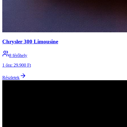
Chrysler 300 Limousine
8
férőhely
1 óra
:
29.900 Ft
Részletek