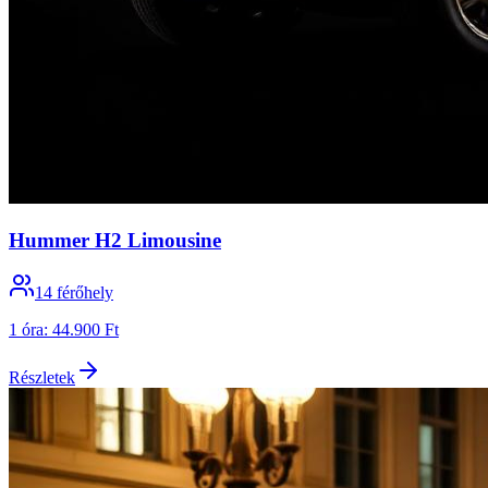
Hummer H2 Limousine
14
férőhely
1 óra
:
44.900 Ft
Részletek