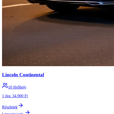
Lincoln Continental
10
férőhely
1 óra
:
34.900 Ft
Részletek