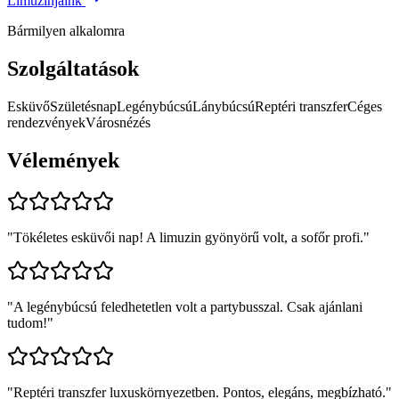
Limuzinjaink
Bármilyen alkalomra
Szolgáltatások
Esküvő
Születésnap
Legénybúcsú
Lánybúcsú
Reptéri transzfer
Céges
rendezvények
Városnézés
Vélemények
"
Tökéletes esküvői nap! A limuzin gyönyörű volt, a sofőr profi.
"
"
A legénybúcsú feledhetetlen volt a partybusszal. Csak ajánlani
tudom!
"
"
Reptéri transzfer luxuskörnyezetben. Pontos, elegáns, megbízható.
"