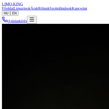
LIMO-
KING
Főoldal
Limuzinok
Árak
Rólunk
Szolgáltatások
Kapcsolat
HU
EN
Ajánlatkérés