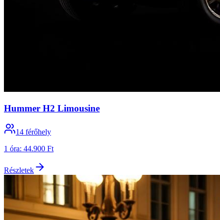
Hummer H2 Limousine
14
férőhely
1 óra
:
44.900 Ft
Részletek