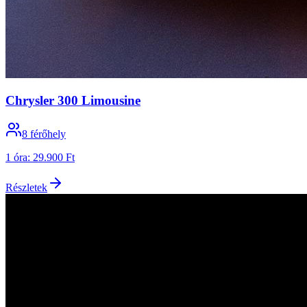
Chrysler 300 Limousine
8
férőhely
1 óra
:
29.900 Ft
Részletek