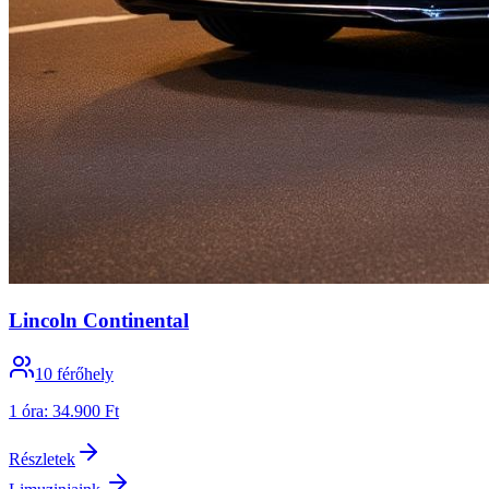
Lincoln Continental
10
férőhely
1 óra
:
34.900 Ft
Részletek