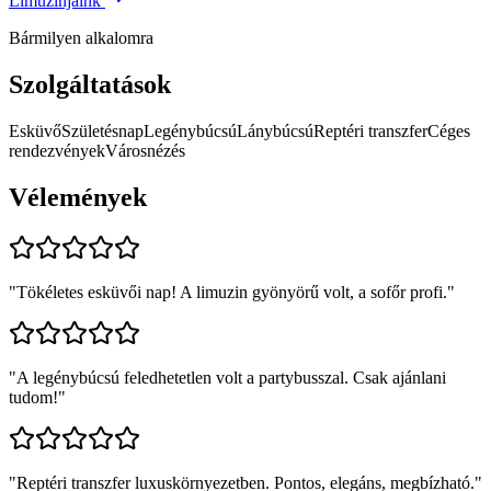
Limuzinjaink
Bármilyen alkalomra
Szolgáltatások
Esküvő
Születésnap
Legénybúcsú
Lánybúcsú
Reptéri transzfer
Céges
rendezvények
Városnézés
Vélemények
"
Tökéletes esküvői nap! A limuzin gyönyörű volt, a sofőr profi.
"
"
A legénybúcsú feledhetetlen volt a partybusszal. Csak ajánlani
tudom!
"
"
Reptéri transzfer luxuskörnyezetben. Pontos, elegáns, megbízható.
"