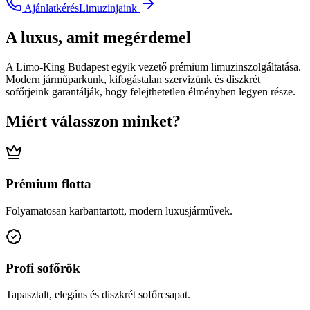
Ajánlatkérés
Limuzinjaink
A luxus, amit megérdemel
A Limo-King Budapest egyik vezető prémium limuzinszolgáltatása.
Modern járműparkunk, kifogástalan szervizünk és diszkrét
sofőrjeink garantálják, hogy felejthetetlen élményben legyen része.
Miért válasszon minket?
Prémium flotta
Folyamatosan karbantartott, modern luxusjárművek.
Profi sofőrök
Tapasztalt, elegáns és diszkrét sofőrcsapat.