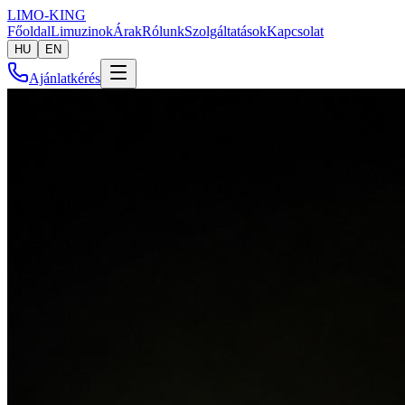
LIMO-
KING
Főoldal
Limuzinok
Árak
Rólunk
Szolgáltatások
Kapcsolat
HU
EN
Ajánlatkérés