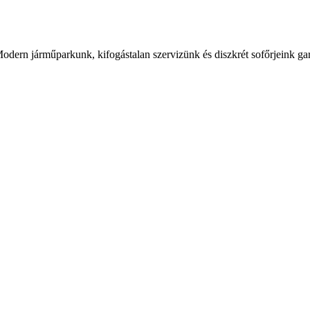
ern járműparkunk, kifogástalan szervizünk és diszkrét sofőrjeink gara