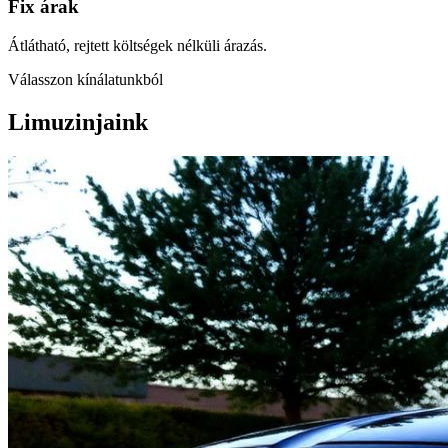
Fix árak
Átlátható, rejtett költségek nélküli árazás.
Válasszon kínálatunkból
Limuzinjaink