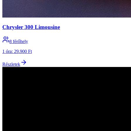
Chrysler 300 Limousine
8
férőhely
1 óra
:
29.900 Ft
Részletek