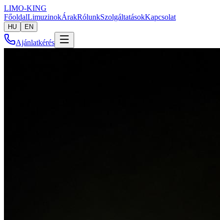
LIMO-
KING
Főoldal
Limuzinok
Árak
Rólunk
Szolgáltatások
Kapcsolat
HU
EN
Ajánlatkérés