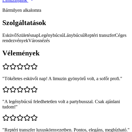
Limuzinjaink
Bármilyen alkalomra
Szolgáltatások
Esküvő
Születésnap
Legénybúcsú
Lánybúcsú
Reptéri transzfer
Céges
rendezvények
Városnézés
Vélemények
"
Tökéletes esküvői nap! A limuzin gyönyörű volt, a sofőr profi.
"
"
A legénybúcsú feledhetetlen volt a partybusszal. Csak ajánlani
tudom!
"
"
Reptéri transzfer luxuskörnyezetben. Pontos, elegáns, megbízható.
"