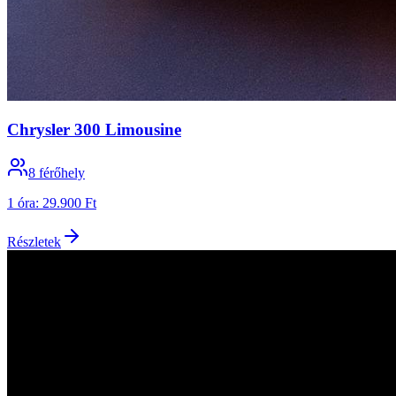
Chrysler 300 Limousine
8
férőhely
1 óra
:
29.900 Ft
Részletek