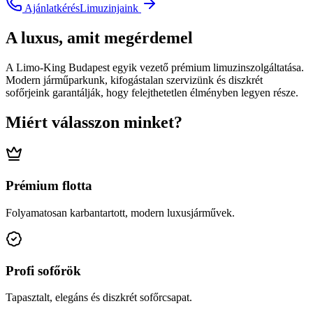
Ajánlatkérés
Limuzinjaink
A luxus, amit megérdemel
A Limo-King Budapest egyik vezető prémium limuzinszolgáltatása.
Modern járműparkunk, kifogástalan szervizünk és diszkrét
sofőrjeink garantálják, hogy felejthetetlen élményben legyen része.
Miért válasszon minket?
Prémium flotta
Folyamatosan karbantartott, modern luxusjárművek.
Profi sofőrök
Tapasztalt, elegáns és diszkrét sofőrcsapat.