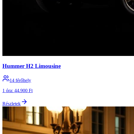
Hummer H2 Limousine
14
férőhely
1 óra
:
44.900 Ft
Részletek