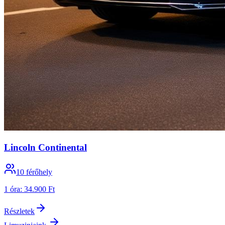
Lincoln Continental
10
férőhely
1 óra
:
34.900 Ft
Részletek