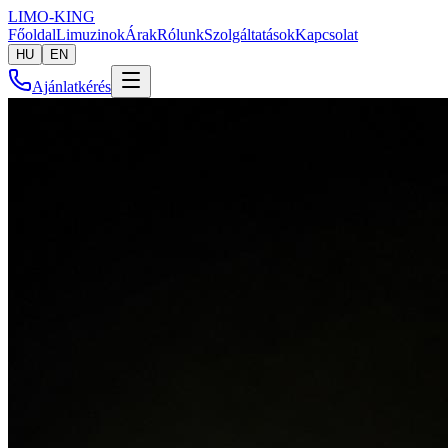
LIMO-
KING
Főoldal
Limuzinok
Árak
Rólunk
Szolgáltatások
Kapcsolat
HU
EN
Ajánlatkérés