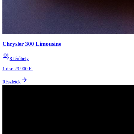
Chrysler 300 Limousine
8
férőhely
1 óra
:
29.900 Ft
Részletek