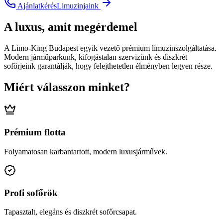
Ajánlatkérés
Limuzinjaink
A luxus, amit megérdemel
A Limo-King Budapest egyik vezető prémium limuzinszolgáltatása.
Modern járműparkunk, kifogástalan szervizünk és diszkrét
sofőrjeink garantálják, hogy felejthetetlen élményben legyen része.
Miért válasszon minket?
Prémium flotta
Folyamatosan karbantartott, modern luxusjárművek.
Profi sofőrök
Tapasztalt, elegáns és diszkrét sofőrcsapat.