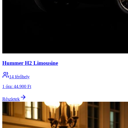
Hummer H2 Limousine
14
férőhely
1 óra
:
44.900 Ft
Részletek