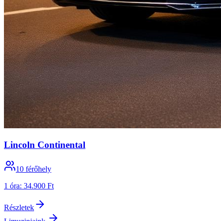
Lincoln Continental
10
férőhely
1 óra
:
34.900 Ft
Részletek