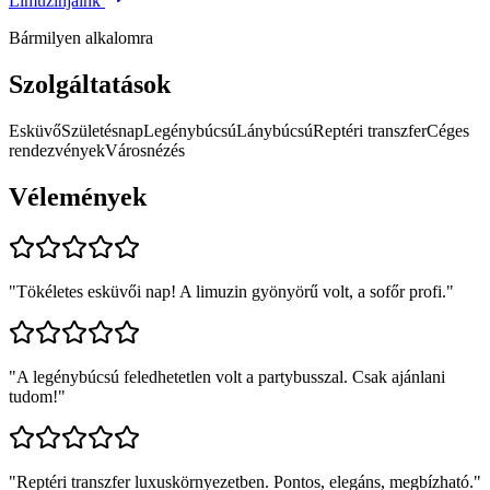
Limuzinjaink
Bármilyen alkalomra
Szolgáltatások
Esküvő
Születésnap
Legénybúcsú
Lánybúcsú
Reptéri transzfer
Céges
rendezvények
Városnézés
Vélemények
"
Tökéletes esküvői nap! A limuzin gyönyörű volt, a sofőr profi.
"
"
A legénybúcsú feledhetetlen volt a partybusszal. Csak ajánlani
tudom!
"
"
Reptéri transzfer luxuskörnyezetben. Pontos, elegáns, megbízható.
"