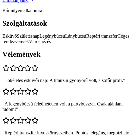
Limuzinjaink
Bármilyen alkalomra
Szolgáltatások
Esküvő
Születésnap
Legénybúcsú
Lánybúcsú
Reptéri transzfer
Céges
rendezvények
Városnézés
Vélemények
"
Tökéletes esküvői nap! A limuzin gyönyörű volt, a sofőr profi.
"
"
A legénybúcsú feledhetetlen volt a partybusszal. Csak ajánlani
tudom!
"
"
Reptéri transzfer luxuskörnyezetben. Pontos, elegáns, megbízható.
"