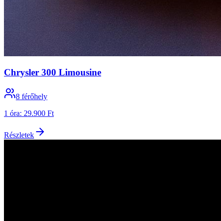
Chrysler 300 Limousine
8
férőhely
1 óra
:
29.900 Ft
Részletek