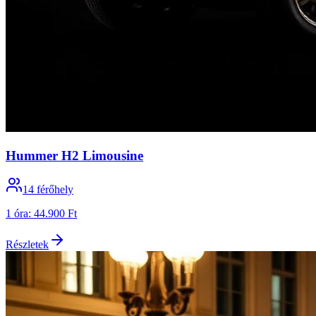
Hummer H2 Limousine
14
férőhely
1 óra
:
44.900 Ft
Részletek