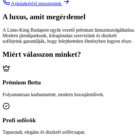
Ajánlatkérés
Limuzinjaink
A luxus, amit megérdemel
A Limo-King Budapest egyik vezető prémium limuzinszolgáltatása.
Modern járműparkunk, kifogástalan szervizünk és diszkrét
sofőrjeink garantálják, hogy felejthetetlen élményben legyen része.
Miért válasszon minket?
Prémium flotta
Folyamatosan karbantartott, modern luxusjárművek.
Profi sofőrök
Tapasztalt, elegáns és diszkrét sofőrcsapat.