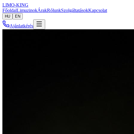
LIMO-
KING
Főoldal
Limuzinok
Árak
Rólunk
Szolgáltatások
Kapcsolat
HU
EN
Ajánlatkérés