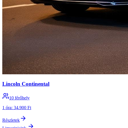
Lincoln Continental
10
férőhely
1 óra
:
34.900 Ft
Részletek