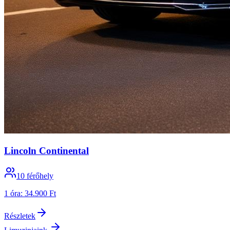
Lincoln Continental
10
férőhely
1 óra
:
34.900 Ft
Részletek