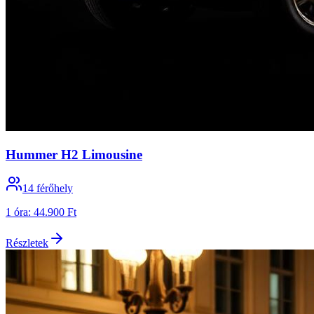
Hummer H2 Limousine
14
férőhely
1 óra
:
44.900 Ft
Részletek