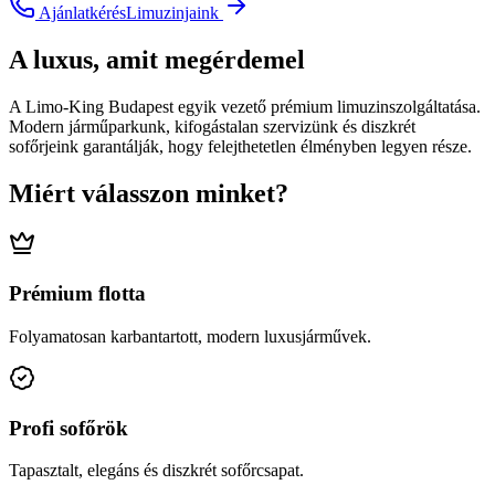
Ajánlatkérés
Limuzinjaink
A luxus, amit megérdemel
A Limo-King Budapest egyik vezető prémium limuzinszolgáltatása.
Modern járműparkunk, kifogástalan szervizünk és diszkrét
sofőrjeink garantálják, hogy felejthetetlen élményben legyen része.
Miért válasszon minket?
Prémium flotta
Folyamatosan karbantartott, modern luxusjárművek.
Profi sofőrök
Tapasztalt, elegáns és diszkrét sofőrcsapat.