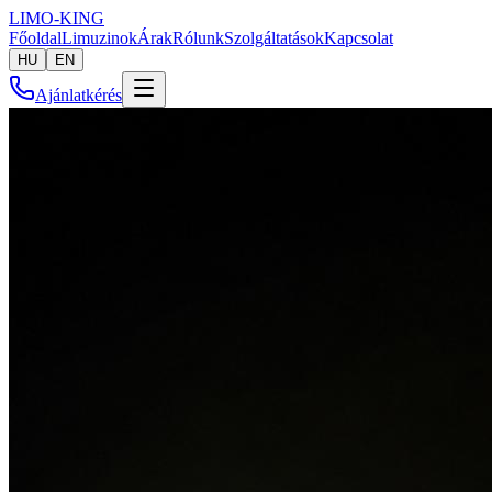
LIMO-
KING
Főoldal
Limuzinok
Árak
Rólunk
Szolgáltatások
Kapcsolat
HU
EN
Ajánlatkérés