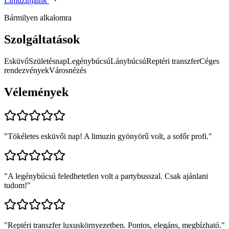
Limuzinjaink
Bármilyen alkalomra
Szolgáltatások
Esküvő
Születésnap
Legénybúcsú
Lánybúcsú
Reptéri transzfer
Céges
rendezvények
Városnézés
Vélemények
"
Tökéletes esküvői nap! A limuzin gyönyörű volt, a sofőr profi.
"
"
A legénybúcsú feledhetetlen volt a partybusszal. Csak ajánlani
tudom!
"
"
Reptéri transzfer luxuskörnyezetben. Pontos, elegáns, megbízható.
"