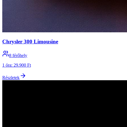
Chrysler 300 Limousine
8
férőhely
1 óra
:
29.900 Ft
Részletek