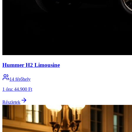
Hummer H2 Limousine
14
férőhely
1 óra
:
44.900 Ft
Részletek