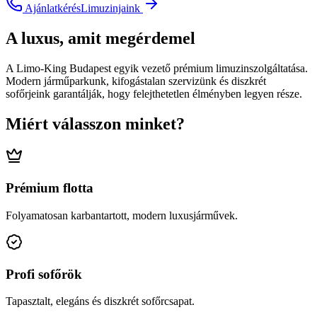
Ajánlatkérés
Limuzinjaink
A luxus, amit megérdemel
A Limo-King Budapest egyik vezető prémium limuzinszolgáltatása.
Modern járműparkunk, kifogástalan szervizünk és diszkrét
sofőrjeink garantálják, hogy felejthetetlen élményben legyen része.
Miért válasszon minket?
Prémium flotta
Folyamatosan karbantartott, modern luxusjárművek.
Profi sofőrök
Tapasztalt, elegáns és diszkrét sofőrcsapat.