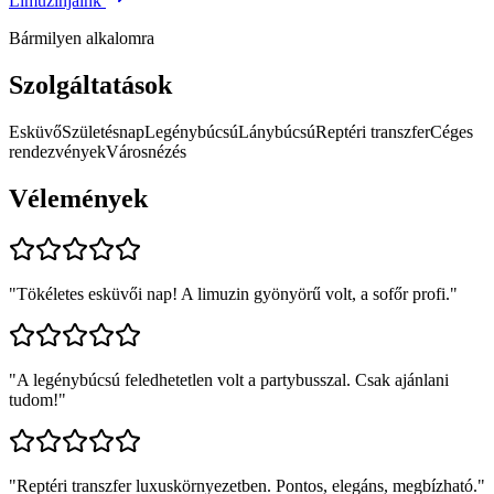
Limuzinjaink
Bármilyen alkalomra
Szolgáltatások
Esküvő
Születésnap
Legénybúcsú
Lánybúcsú
Reptéri transzfer
Céges
rendezvények
Városnézés
Vélemények
"
Tökéletes esküvői nap! A limuzin gyönyörű volt, a sofőr profi.
"
"
A legénybúcsú feledhetetlen volt a partybusszal. Csak ajánlani
tudom!
"
"
Reptéri transzfer luxuskörnyezetben. Pontos, elegáns, megbízható.
"