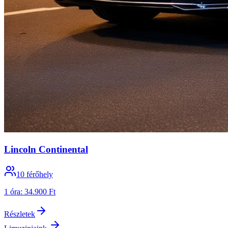
Lincoln Continental
10
férőhely
1 óra
:
34.900 Ft
Részletek