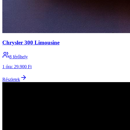
Chrysler 300 Limousine
8
férőhely
1 óra
:
29.900 Ft
Részletek