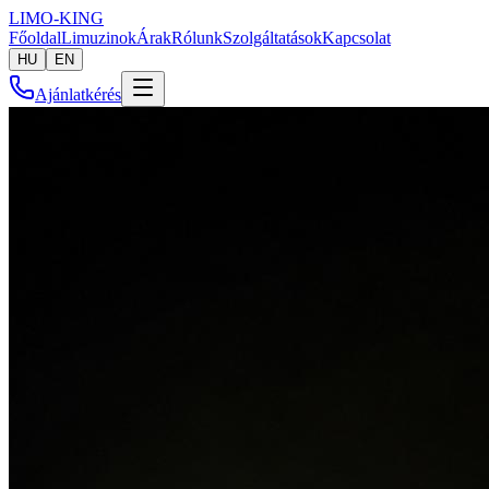
LIMO-
KING
Főoldal
Limuzinok
Árak
Rólunk
Szolgáltatások
Kapcsolat
HU
EN
Ajánlatkérés